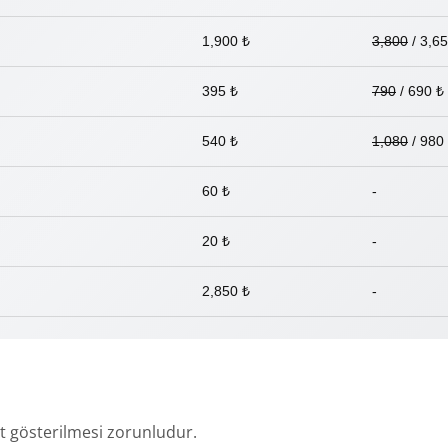
1,900 ₺
3,800
/ 3,65
395 ₺
790
/ 690 ₺
540 ₺
1,080
/ 980
60 ₺
-
20 ₺
-
2,850 ₺
-
at gösterilmesi zorunludur.