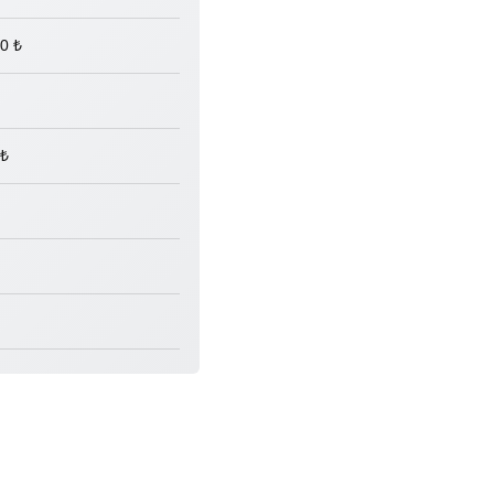
0 ₺
 ₺