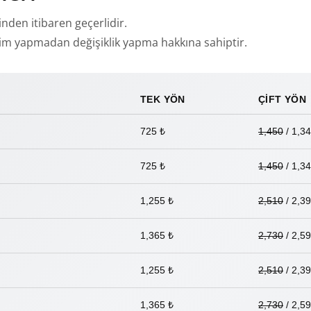
inden itibaren geçerlidir.
rim yapmadan değişiklik yapma hakkına sahiptir.
TEK YÖN
ÇİFT YÖN
725 ₺
1,450
/ 1,34
725 ₺
1,450
/ 1,34
1,255 ₺
2,510
/ 2,39
1,365 ₺
2,730
/ 2,59
1,255 ₺
2,510
/ 2,39
1,365 ₺
2,730
/ 2,59