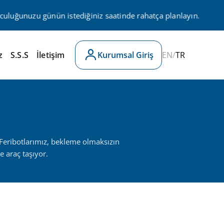
luğunuzu günün istediğiniz saatinde rahatça planlayın.
z
S.S.S
İletişim
Kurumsal Giriş
EN
/
TR
 Feribotlarımız, bekleme olmaksızın
e araç taşıyor.