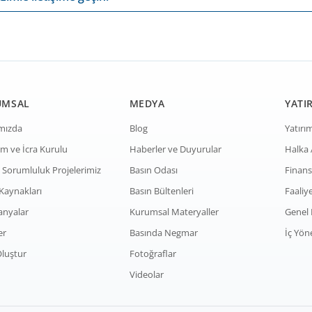
UMSAL
MEDYA
YATIR
mızda
Blog
Yatırım
m ve İcra Kurulu
Haberler ve Duyurular
Halka 
 Sorumluluk Projelerimiz
Basın Odası
Finans
Kaynakları
Basın Bültenleri
Faaliy
nyalar
Kurumsal Materyaller
Genel 
er
Basında Negmar
İç Yön
luştur
Fotoğraflar
Videolar