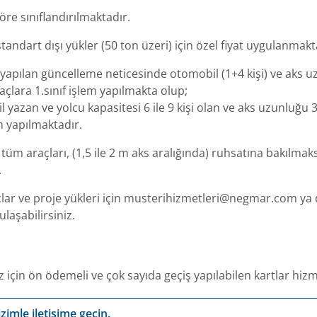
öre sınıflandırılmaktadır.
ndart dışı yükler (50 ton üzeri) için özel fiyat uygulanmakt
e yapılan güncelleme neticesinde otomobil (1+4 kişi) ve aks u
çlara 1.sınıf işlem yapılmakta olup;
 yazan ve yolcu kapasitesi 6 ile 9 kişi olan ve aks uzunluğu
em yapılmaktadır.
 tüm araçları, (1,5 ile 2 m aks aralığında) ruhsatına bakılma
.
açlar ve proje yükleri için musterihizmetleri@negmar.com ya
laşabilirsiniz.
 için ön ödemeli ve çok sayıda geçiş yapılabilen kartlar hi
zimle iletişime geçin.