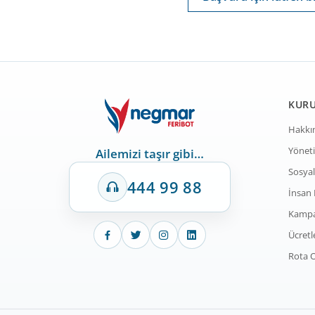
KUR
Hakkı
Yöneti
Ailemizi taşır gibi…
Sosyal
444 99 88
İnsan 
Kampa
Ücretl
Rota O