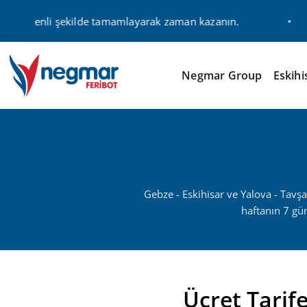
e güvenli şekilde tamamlayarak zaman kazanın.
Negmar Group
Eskihi
Gebze - Eskihisar ve Yalova - Tavş
haftanın 7 gün
Ücret Tarife