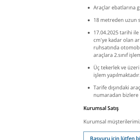
Araçlar ebatlarına g
18 metreden uzun sta
17.04.2025 tarihi il
cm'ye kadar olan ara
ruhsatında otomobil
araçlara 2.sınıf işl
Üç tekerlek ve üzeri
işlem yapılmaktadır
Tarife dışındaki ar
numaradan bizlere u
Kurumsal Satış
Kurumsal müşterilerimiz
Başvuru için lütfen bi