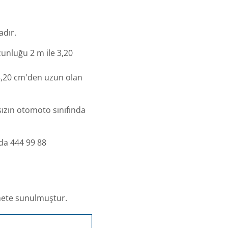
adır.
zunluğu 2 m ile 3,20
 3,20 cm'den uzun olan
ksızın otomoto sınıfında
 da 444 99 88
zmete sunulmuştur.