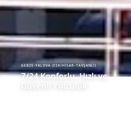
GEBZE–YALOVA (ESKİHİSAR–TAVŞANLI)
7/24 Konforlu, Hızlı ve
Güvenli Yolculuk