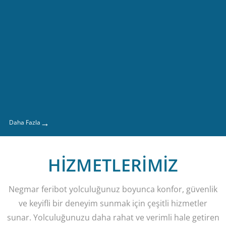
→
Daha Fazla
HİZMETLERİMİZ
Negmar feribot yolculuğunuz boyunca konfor, güvenlik
ve keyifli bir deneyim sunmak için çeşitli hizmetler
sunar. Yolculuğunuzu daha rahat ve verimli hale getiren