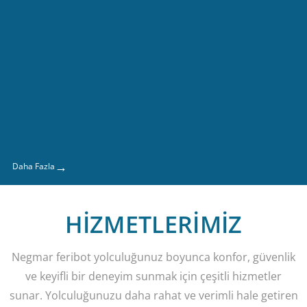
→
Daha Fazla
HİZMETLERİMİZ
Negmar feribot yolculuğunuz boyunca konfor, güvenlik
ve keyifli bir deneyim sunmak için çeşitli hizmetler
sunar. Yolculuğunuzu daha rahat ve verimli hale getiren