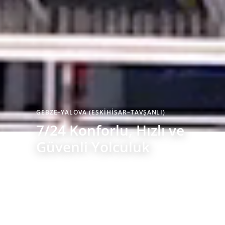
GEBZE–YALOVA (ESKİHİSAR–TAVŞANLI)
7/24 Konforlu, Hızlı ve
Güvenli Yolculuk